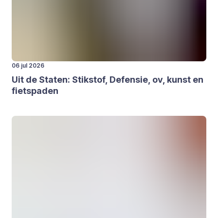
06 jul 2026
Uit de Sta­ten: Stik­stof, Defen­sie, ov, kunst en
fiets­pa­den