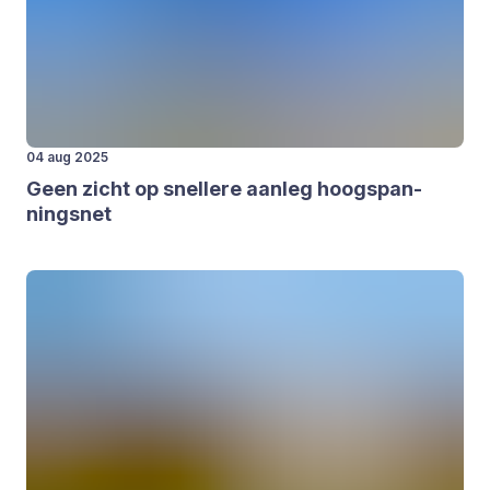
04 aug 2025
Geen zicht op snel­le­re aan­leg hoog­span­
nings­net