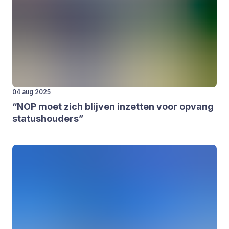
04 aug 2025
“
NOP
moet zich blij­ven inzet­ten voor opvang
sta­tus­hou­ders”