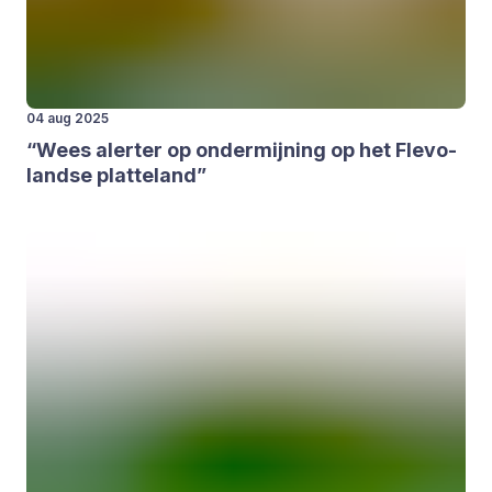
04 aug 2025
“
Wees aler­ter op onder­mij­ning op het Fle­vo­
land­se plat­te­land”