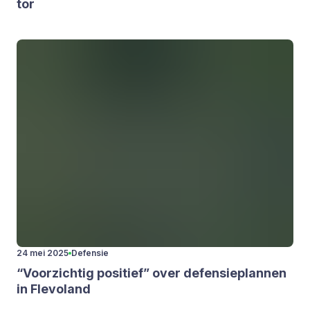
tor
24 mei 2025
Defensie
“
Voor­zich­tig posi­tief” over defen­sie­plan­nen
in Fle­vo­land