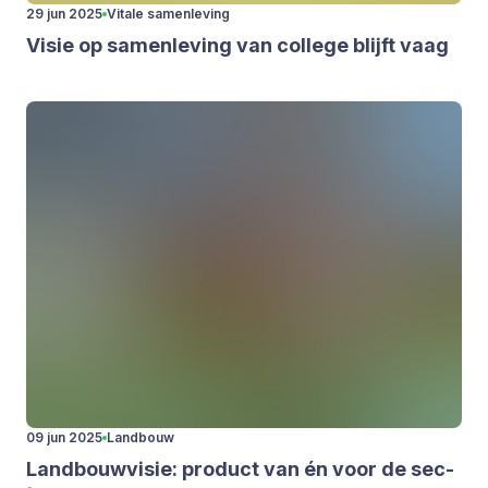
29 jun 2025
Vitale samenleving
Visie op samen­le­ving van col­le­ge blijft vaag
09 jun 2025
Landbouw
Land­bouw­vi­sie: pro­duct van én voor de sec­