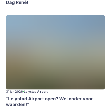
Dag René!
31 jan 2026
Lelystad Airport
“
Lely­stad Air­port open? Wel onder voor­
waar­den!”