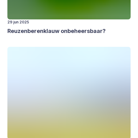
29 jun 2025
Reu­zen­be­ren­klauw onbe­heers­baar?