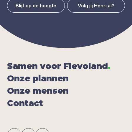
Blijf op de hoogte
Volg jij Henri al?
Samen voor Fle­vo­land
.
Onze plan­nen
Onze men­sen
Con­tact