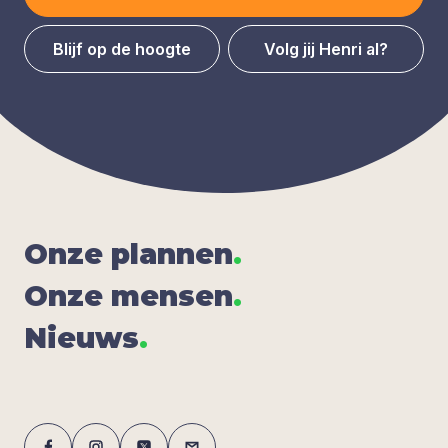
Blijf op de hoogte
Volg jij Henri al?
Onze plan­nen
.
Onze men­sen
.
Nieuws
.