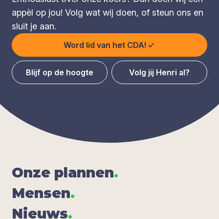
appèl op jou! Volg wat wij doen, of steun ons en
sluit je aan.
Word lid van het CDA!
Blijf op de hoogte
Volg jij Henri al?
Onze plan­nen
.
Men­sen
.
Nieuws
.