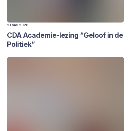
21 mei 2026
CDA
Aca­de­mie-lezing
“
Geloof in de
Poli­tiek”