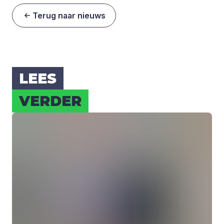
Terug naar nieuws
LEES
VER­DER