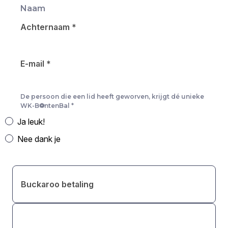
Naam
Achternaam
*
E-mail
*
De persoon die een lid heeft geworven, krijgt dé unieke
WK-B⚽ntenBal
*
Ja leuk!
Nee dank je
Buckaroo betaling