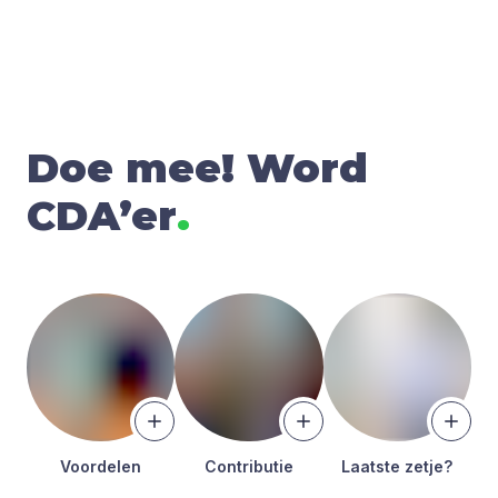
Doe mee! Word
CDA’er
.
Voor­de­len
Con­tri­bu­tie
Laat­ste zet­je?