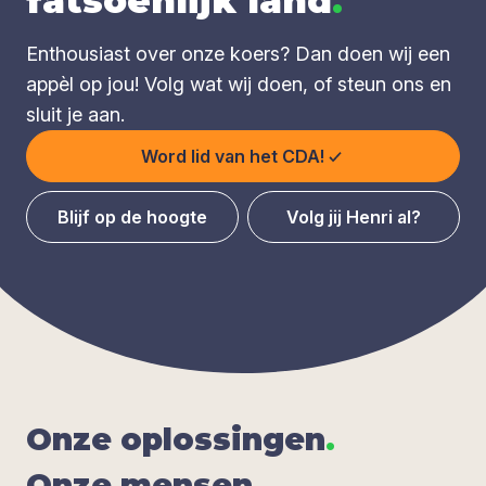
fatsoenlijk land
.
Enthousiast over onze koers? Dan doen wij een
appèl op jou! Volg wat wij doen, of steun ons en
sluit je aan.
Word lid van het CDA!
Blijf op de hoogte
Volg jij Henri al?
Onze oplos­sin­gen
.
Onze men­sen
.