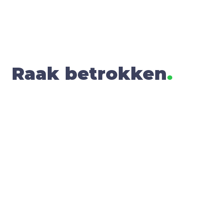
Raak betrok­ken
.