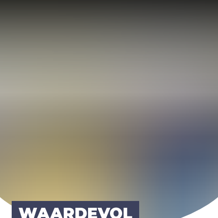
WAAR­DE­VOL