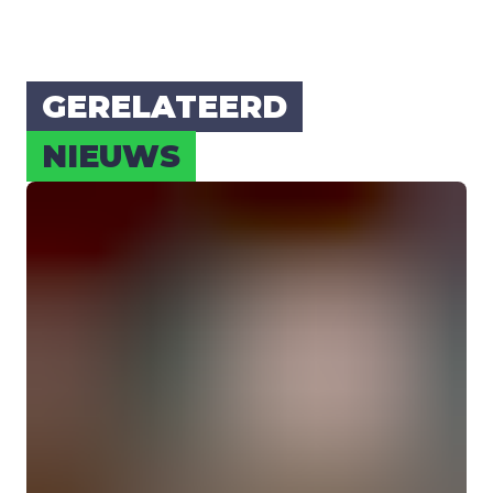
GERE­LA­TEERD
NIEUWS