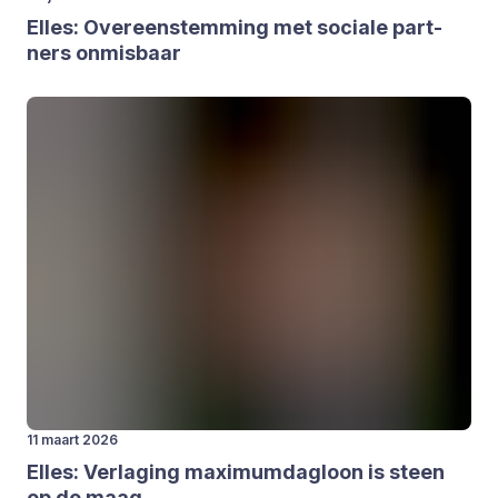
Elles: Over­een­stem­ming met soci­a­le part­
ners onmis­baar
11 maart 2026
Elles: Ver­la­ging maxi­m­um­dag­loon is steen
op de maag