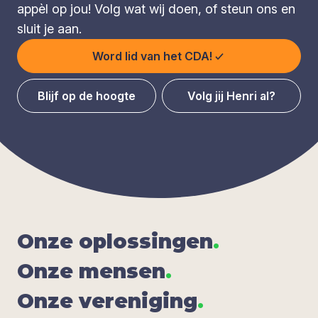
appèl op jou! Volg wat wij doen, of steun ons en
sluit je aan.
Word lid van het CDA!
Blijf op de hoogte
Volg jij Henri al?
Onze oplos­sin­gen
.
Onze men­sen
.
Onze ver­e­ni­ging
.