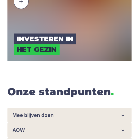
INVES­TE­REN IN
HET GEZIN
Onze standpunten
.
Mee blijven doen
AOW