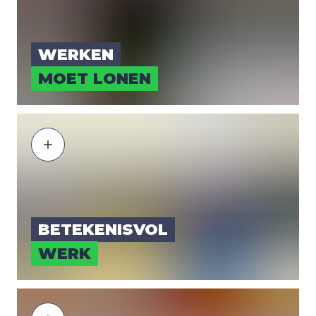
WER­KEN
MOET LONEN
BETE­KE­NIS­VOL
WERK