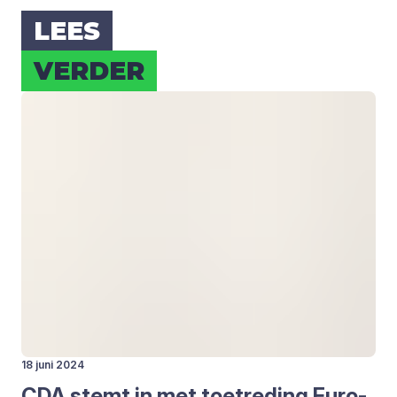
LEES
VER­DER
18 juni 2024
CDA
stemt in met toe­tre­ding Euro­