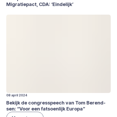
Migra­tie­p­act,
CDA
:
‘
Ein­de­lijk’
08 april 2024
Bekijk de con­gres­speech van Tom Berend­
sen:
“
Voor een fat­soen­lijk Euro­pa”