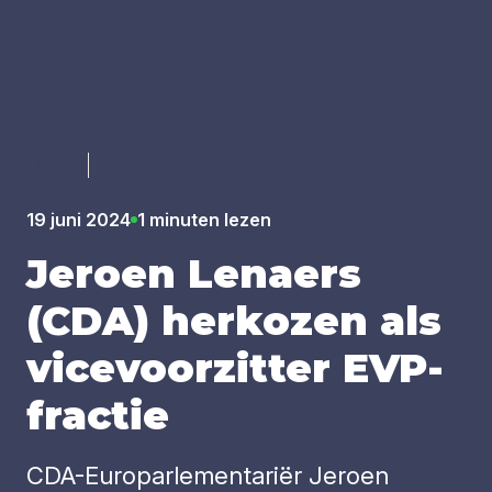
Luister
19 juni 2024
1 minuten lezen
Jeroen Lenaers
(
CDA
) her­ko­zen als
vice­voor­zit­ter EVP-
frac­tie
CDA-Europarlementariër Jeroen