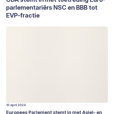
par­le­men­ta­ri­ërs
NSC
en
BBB
tot
EVP-frac­tie
10 april 2024
Euro­pees Par­le­ment stemt in met Asiel- en