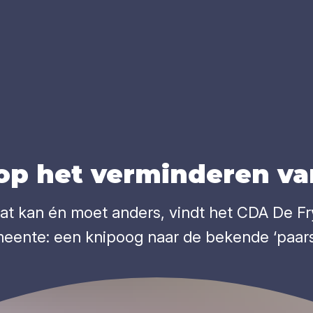
op het ver­min­de­ren va
 Dat kan én moet anders, vindt het CDA De 
meente: een knipoog naar de bekende ‘paars