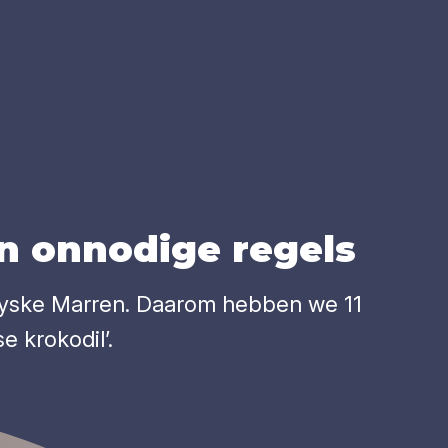
n onno­di­ge regels
Fryske Marren. Daarom hebben we 11
e krokodil’.