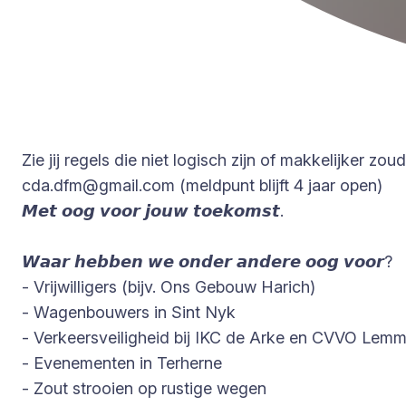
Zie jij regels die niet logisch zijn of makkelijker z
cda.dfm@gmail.com
(meldpunt blijft 4 jaar open)
𝙈𝙚𝙩 𝙤𝙤𝙜 𝙫𝙤𝙤𝙧 𝙟𝙤𝙪𝙬 𝙩𝙤𝙚𝙠𝙤𝙢𝙨𝙩.
𝙒𝙖𝙖𝙧 𝙝𝙚𝙗𝙗𝙚𝙣 𝙬𝙚 𝙤𝙣𝙙𝙚𝙧 𝙖𝙣𝙙𝙚𝙧𝙚 𝙤𝙤𝙜 𝙫𝙤𝙤𝙧?
- Vrijwilligers (bijv. Ons Gebouw Harich)
- Wagenbouwers in Sint Nyk
- Verkeersveiligheid bij IKC de Arke en CVVO Lemm
- Evenementen in Terherne
- Zout strooien op rustige wegen