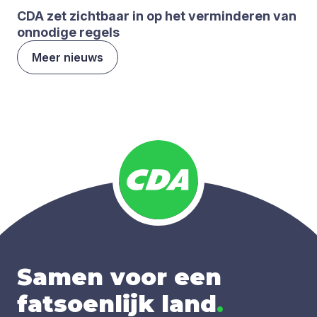
CDA
zet zicht­baar in op het ver­min­de­ren van
onno­di­ge regels
Meer nieuws
Samen voor een
fatsoenlijk land
.