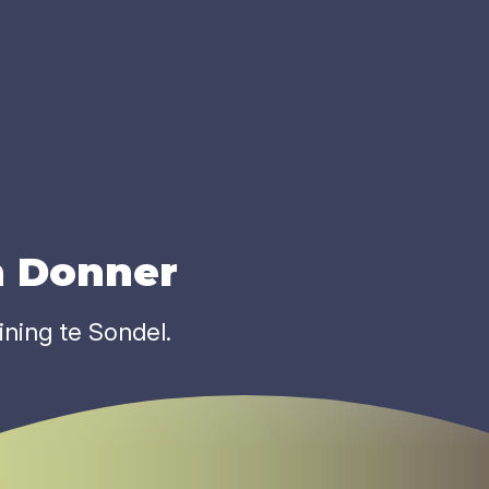
n Don­ner
ning te Sondel.