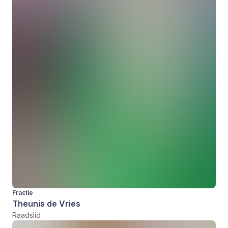
Fractie
Theunis de Vries
Raadslid