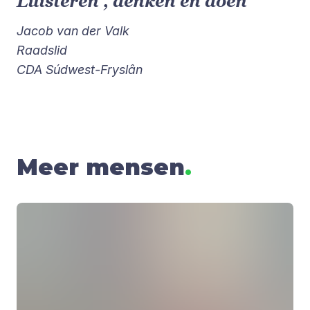
Luisteren , denken en doen
Jacob van der Valk
Raadslid
CDA Súdwest-Fryslân
Meer mensen
.