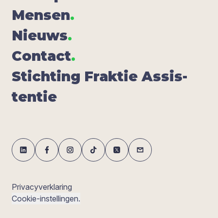
Men­sen
.
Nieuws
.
Con­tact
.
Stich­ting Frak­tie Assis­
ten­tie
Privacyverklaring
Cookie-instellingen.