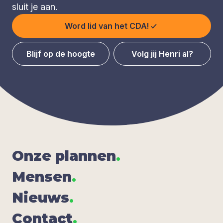
sluit je aan.
Word lid van het CDA!
Blijf op de hoogte
Volg jij Henri al?
Onze plan­nen
.
Men­sen
.
Nieuws
.
Con­tact
.