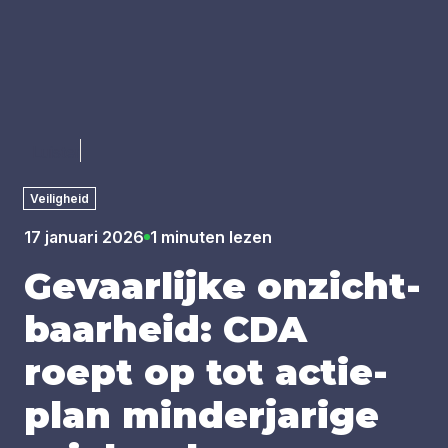
Luister
Veiligheid
17 januari 2026
1 minuten lezen
Gevaar­lij­ke onzicht­
baar­heid:
CDA
roept op tot actie­
plan min­der­ja­ri­ge