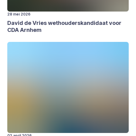
28 mei 2026
David de Vries wet­hou­ders­kan­di­daat voor
CDA
Arn­hem
02 april 2026