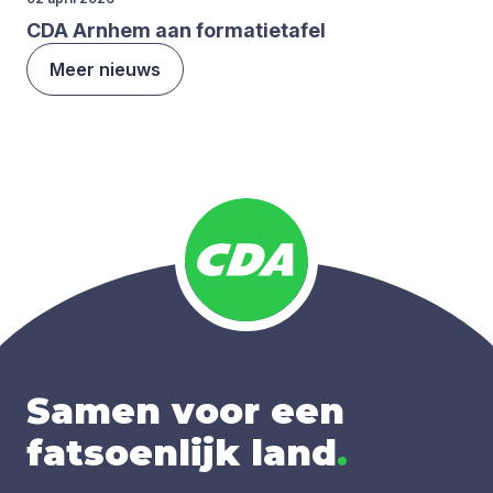
CDA
Arn­hem aan for­ma­tie­ta­fel
Meer nieuws
Samen voor een
fatsoenlijk land
.