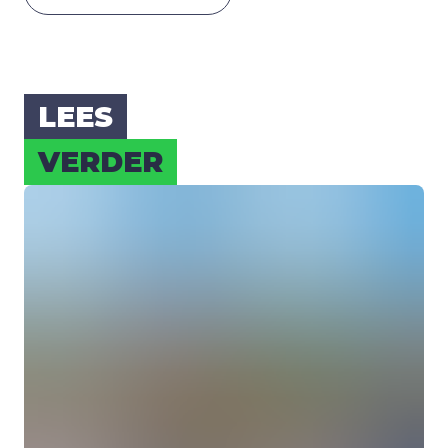
LEES
VER­DER