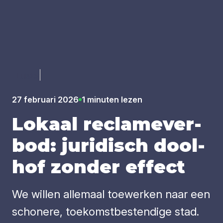
Luister
27 februari 2026
1 minuten lezen
Lokaal recla­me­ver­
bod: juri­disch dool­
hof zon­der effect
We willen allemaal toewerken naar een
schonere, toekomstbestendige stad.