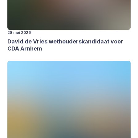
28 mei 2026
David de Vries wet­hou­ders­kan­di­daat voor
CDA
Arn­hem