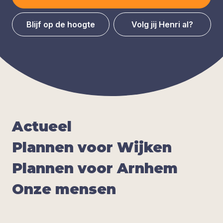
Blijf op de hoogte
Volg jij Henri al?
Actu­eel
Plan­nen voor Wij­ken
Plan­nen voor Arn­hem
Onze men­sen