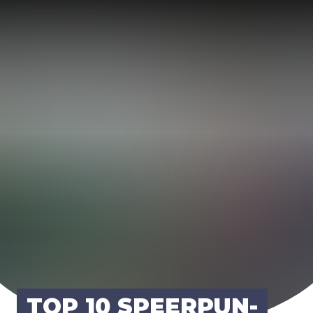
TOP
10
SPEER­PUN­