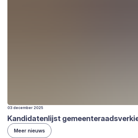
03 december 2025
Kan­di­da­ten­lijst gemeen­te­raads­ver­k
Meer nieuws