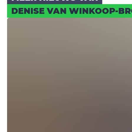
DENI­SE VAN WIN­KOOP-B