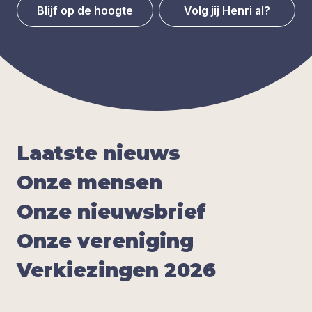
Blijf op de hoogte
Volg jij Henri al?
Laat­ste nieuws
Onze men­sen
Onze nieuws­brief
Onze ver­e­ni­ging
Ver­kie­zin­gen
2026