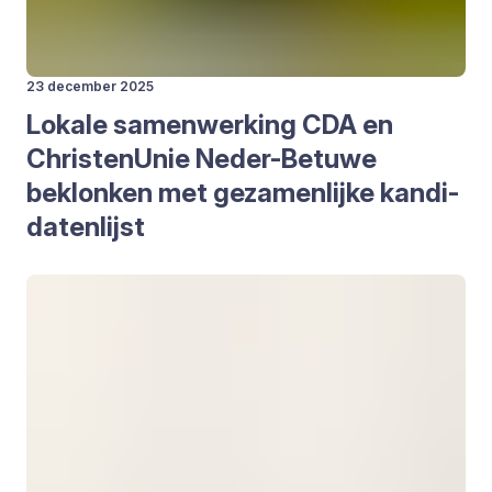
23 december 2025
Loka­le samen­wer­king
CDA
en
Chris­ten­Unie Neder-Betu­we
beklon­ken met geza­men­lij­ke kan­di­
da­ten­lijst