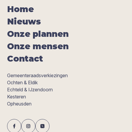
Home
Nieuws
Onze plan­nen
Onze men­sen
Con­tact
Gemeenteraadsverkiezingen
Ochten & Eldik
Echteld & IJzendoorn
Kesteren
Opheusden