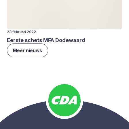
23 februari 2022
Eer­ste schets
MFA
Dode­waard
Meer nieuws