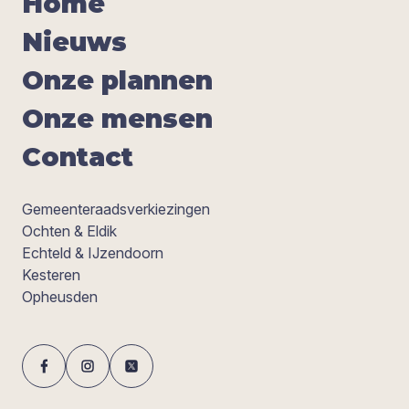
Home
Nieuws
Onze plan­nen
Onze men­sen
Con­tact
Gemeenteraadsverkiezingen
Ochten & Eldik
Echteld & IJzendoorn
Kesteren
Opheusden