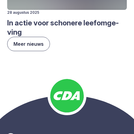
28 augustus 2025
In actie voor scho­ne­re leef­om­ge­
ving
Meer nieuws