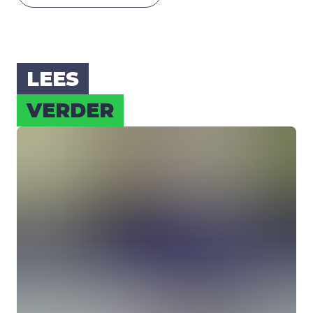
LEES
VER­DER