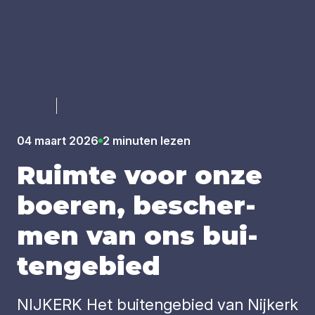
Luister
04 maart 2026
2 minuten lezen
Ruim­te voor onze
boe­ren, bescher­
men van ons bui­
ten­ge­bied
NIJKERK Het buitengebied van Nijkerk