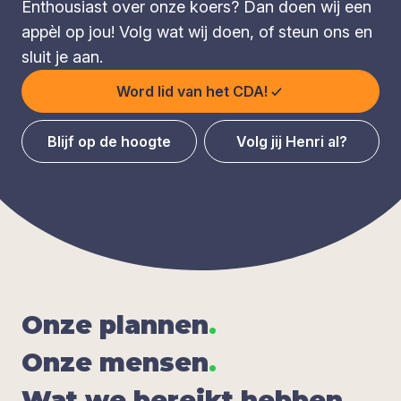
Enthousiast over onze koers? Dan doen wij een
appèl op jou! Volg wat wij doen, of steun ons en
sluit je aan.
Word lid van het CDA!
Blijf op de hoogte
Volg jij Henri al?
Onze plan­nen
.
Onze men­sen
.
Wat we bereikt heb­ben
.