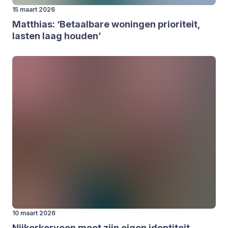
15 maart 2026
Mat­thi­as:
‘
Betaal­ba­re wonin­gen pri­o­ri­teit,
las­ten laag hou­den’
10 maart 2026
Nij­kerk­er­veen moet zijn eigen iden­ti­teit