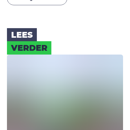
LEES
VER­DER