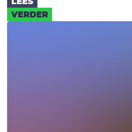
LEES
VER­DER