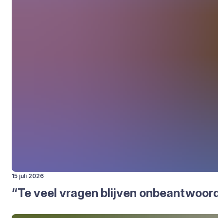
15 juli 2026
“
Te veel vra­gen blij­ven onbe­ant­woor