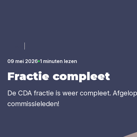
Luister
09 mei 2026
1 minuten lezen
Frac­tie com­pleet
De CDA fractie is weer compleet. Afgelop
commissieleden!