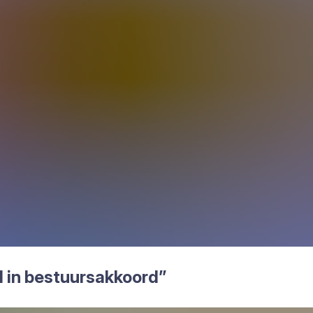
d in bestuurs­ak­koord”