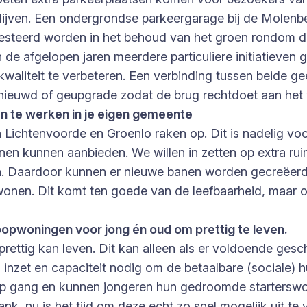
 blijven. Een ondergrondse parkeergarage bij de Molenb
esteerd worden in het behoud van het groen rondom de 
 de afgelopen jaren meerdere particuliere initiatieve
liteit te verbeteren. Een verbinding tussen beide gee
euwd of geupgrade zodat de brug rechtdoet aan het v
n te werken in je eigen gemeente
n Lichtenvoorde en Groenlo raken op. Dit is nadelig vo
en kunnen aanbieden. We willen in zetten op extra ruim
n. Daardoor kunnen er nieuwe banen worden gecreëerd 
 wonen. Dit komt ten goede van de leefbaarheid, maar
koopwoningen voor jong én oud om prettig te leven.
prettig kan leven. Dit kan alleen als er voldoende ges
 inzet en capaciteit nodig om de betaalbare (sociale)
op gang en kunnen jongeren hun gedroomde starterswo
, nu is het tijd om deze echt zo snel mogelijk uit te 