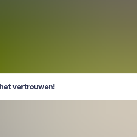
het ver­trou­wen!