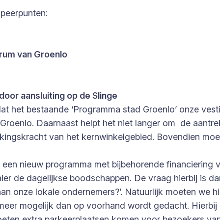
speerpunten:
trum van Groenlo
door aansluiting op de Slinge
dat het bestaande ‘Programma stad Groenlo’ onze vest
 Groenlo. Daarnaast helpt het niet langer om de aantre
rekkingskracht van het kernwinkelgebied. Bovendien moe
n een nieuw programma met bijbehorende financiering v
 hier de dagelijkse boodschappen. De vraag hierbij is 
an onze lokale ondernemers?’. Natuurlijk moeten we hi
k meer mogelijk dan op voorhand wordt gedacht. Hierbij
 moeten extra parkeerplaatsen komen voor bezoekers v