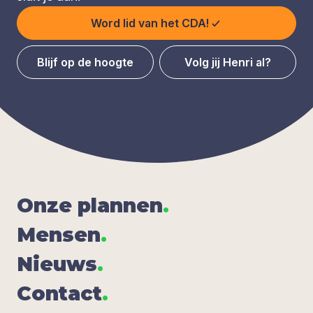
Word lid van het CDA!
Blijf op de hoogte
Volg jij Henri al?
Onze plan­nen
.
Men­sen
.
Nieuws
.
Con­tact
.