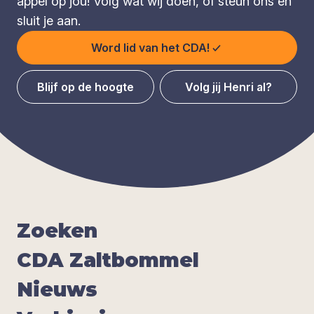
appèl op jou! Volg wat wij doen, of steun ons en
sluit je aan.
Word lid van het CDA!
Blijf op de hoogte
Volg jij Henri al?
Zoe­ken
CDA
Zalt­bom­mel
Nieuws