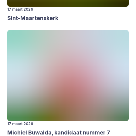
17 maart 2026
Sint-Maar­tens­kerk
17 maart 2026
Michiel Buwal­da, kan­di­daat num­mer
7