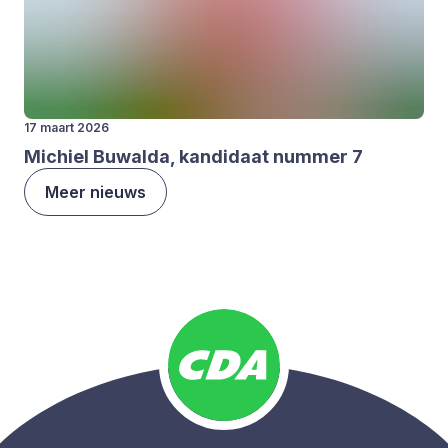
17 maart 2026
Michiel Buwal­da, kan­di­daat num­mer
7
Meer nieuws