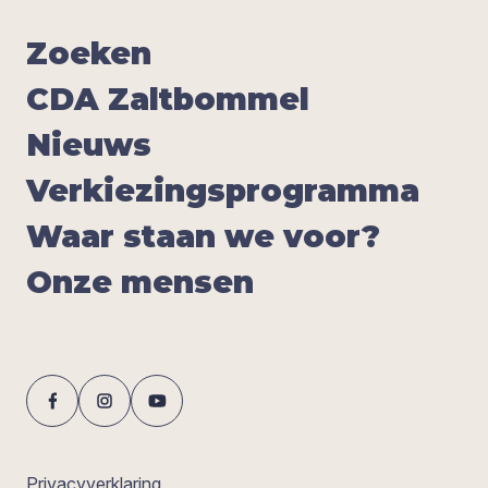
Zoe­ken
CDA
Zalt­bom­mel
Nieuws
Ver­kie­zings­pro­gram­ma
Waar staan we voor?
Onze men­sen
Privacyverklaring