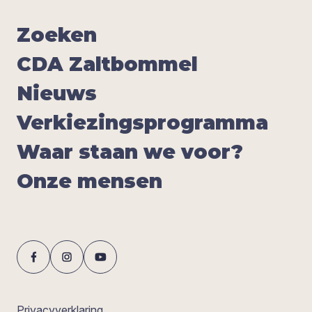
Zoe­ken
CDA
Zalt­bom­mel
Nieuws
Ver­kie­zings­pro­gram­ma
Waar staan we voor?
Onze men­sen
Privacyverklaring