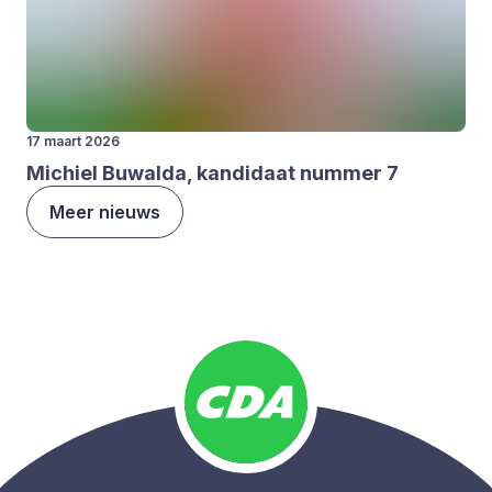
17 maart 2026
Michiel Buwal­da, kan­di­daat num­mer
7
Meer nieuws