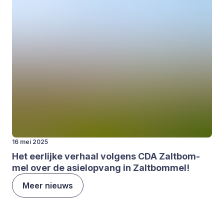
16 mei 2025
Het eer­lij­ke ver­haal vol­gens
CDA
Zalt­bom­
mel over de asiel­op­vang in Zalt­bom­mel!
Meer nieuws