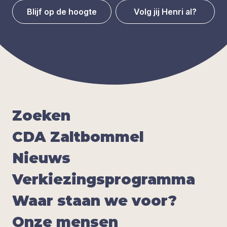
Blijf op de hoogte
Volg jij Henri al?
Zoe­ken
CDA
Zalt­bom­mel
Nieuws
Ver­kie­zings­pro­gram­ma
Waar staan we voor?
Onze men­sen