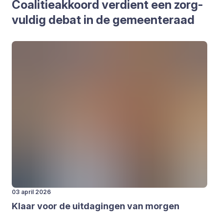
Coa­li­tie­ak­koord ver­dient een zorg­
vul­dig debat in de gemeen­te­raad
03 april 2026
Klaar voor de uit­da­gin­gen van mor­gen