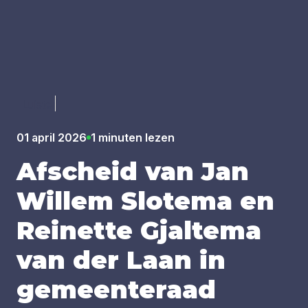
Luister
01 april 2026
1 minuten lezen
Afscheid van Jan
Wil­lem Slo­te­ma en
Rei­net­te Gjal­te­ma
van der Laan in
gemeen­te­raad