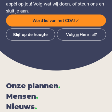
appèl op jou! Volg wat wij doen, of steun ons en
sluit je aan.
Word lid van het CDA!
Blijf op de hoogte
Volg jij Henri al?
Onze plan­nen
.
Men­sen
.
Nieuws
.