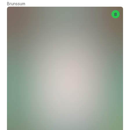
Brunssum
8