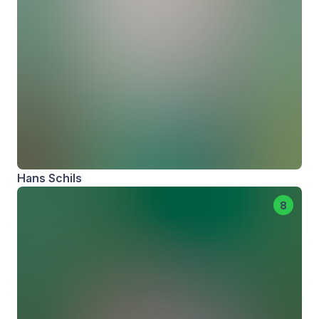
Hans Schils
8