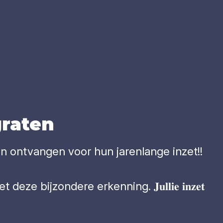
ra­ten
eiding hebben ontvangen voor hun jarenlange inzet!!
ijzondere erkenning. 𝐉𝐮𝐥𝐥𝐢𝐞 𝐢𝐧𝐳𝐞𝐭