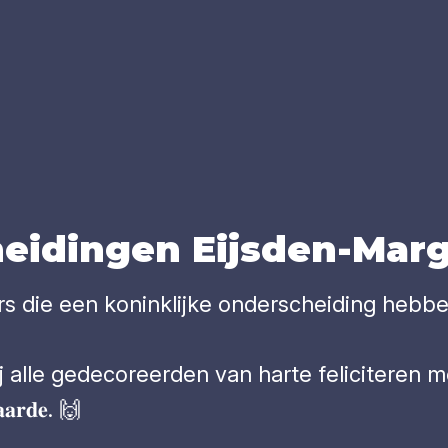
ei­din­gen Eijs­den-Mar­g
𝐭𝐬 𝐦𝐨𝐨𝐢𝐬: inwoners die een koninklijke ondersch
 gedecoreerden van harte feliciteren met deze b
𝐚𝐚𝐫𝐝𝐞. 🙌