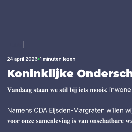
Luister
24 april 2026
1 minuten lezen
Konink­lij­ke Onder­sch
𝐕𝐚𝐧𝐝𝐚𝐚𝐠 𝐬𝐭𝐚𝐚𝐧 𝐰𝐞 𝐬𝐭𝐢𝐥 𝐛𝐢𝐣 𝐢𝐞
Namens CDA Eijsden-Margraten willen wij alle
𝐯𝐨𝐨𝐫 𝐨𝐧𝐳𝐞 𝐬𝐚𝐦𝐞𝐧𝐥𝐞𝐯𝐢𝐧𝐠 𝐢𝐬 𝐯𝐚𝐧 𝐨𝐧𝐬𝐜𝐡𝐚𝐭𝐛𝐚𝐫𝐞 