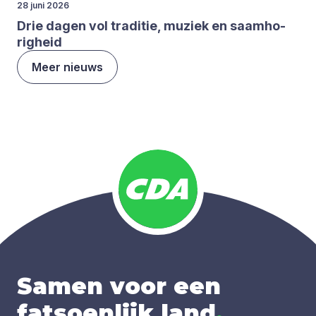
28 juni 2026
Drie dagen vol tra­di­tie, muziek en saam­ho­
rig­heid
Meer nieuws
Samen voor een
fatsoenlijk land
.