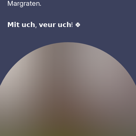
Margraten.
𝗠𝗶𝘁 𝘂𝗰𝗵, 𝘃𝗲𝘂𝗿 𝘂𝗰𝗵! 🍀