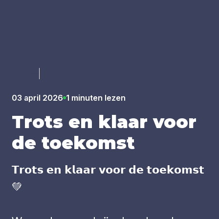
Luister
03 april 2026
1 minuten lezen
Trots en klaar voor
de toe­komst
𝗧𝗿𝗼𝘁𝘀 𝗲𝗻 𝗸𝗹𝗮𝗮𝗿 𝘃𝗼𝗼𝗿 𝗱𝗲 𝘁𝗼𝗲𝗸𝗼𝗺𝘀𝘁
💚