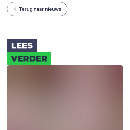
Terug naar nieuws
LEES
VER­DER