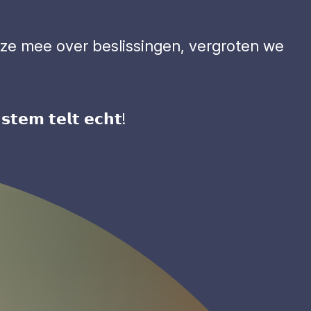
ze mee over beslissingen, vergroten we
 𝘁𝗲𝗹𝘁 𝗲𝗰𝗵𝘁!