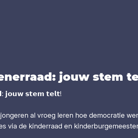
e­ner­raad: jouw stem te
: 𝗷𝗼𝘂𝘄 𝘀𝘁𝗲𝗺 𝘁𝗲𝗹𝘁!
n jongeren al vroeg leren hoe democratie we
s via de kinderraad en kinderburgemeester