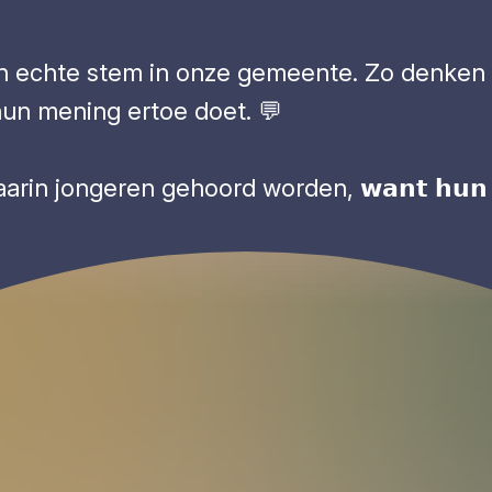
n echte stem in onze gemeente. Zo denken 
hun mening ertoe doet. 💬
geren gehoord worden, 𝘄𝗮𝗻𝘁 𝗵𝘂𝗻 𝘀𝘁𝗲𝗺