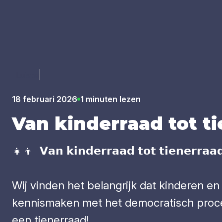
Luister
18 februari 2026
1 minuten lezen
Van kin­der­raad tot ti
👧👦 𝗩𝗮𝗻 𝗸𝗶𝗻𝗱𝗲𝗿𝗿𝗮𝗮𝗱 𝘁𝗼𝘁 𝘁𝗶𝗲𝗻𝗲𝗿𝗿𝗮𝗮𝗱
Wij vinden het belangrijk dat kinderen e
kennismaken met het democratisch proce
een tienerraad!