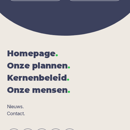
Home­pa­ge
.
Onze plan­nen
.
Ker­nen­be­leid
.
Onze men­sen
.
Nieuws.
Contact.