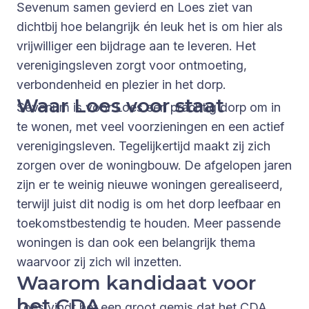
Sevenum samen gevierd en Loes ziet van
dichtbij hoe belangrijk én leuk het is om hier als
vrijwilliger een bijdrage aan te leveren. Het
verenigingsleven zorgt voor ontmoeting,
verbondenheid en plezier in het dorp.
Waar Loes voor staat
Sevenum is voor Loes een prachtig dorp om in
te wonen, met veel voorzieningen en een actief
verenigingsleven. Tegelijkertijd maakt zij zich
zorgen over de woningbouw. De afgelopen jaren
zijn er te weinig nieuwe woningen gerealiseerd,
terwijl juist dit nodig is om het dorp leefbaar en
toekomstbestendig te houden. Meer passende
woningen is dan ook een belangrijk thema
waarvoor zij zich wil inzetten.
Waarom kandidaat voor
het CDA
Loes vindt het een groot gemis dat het CDA