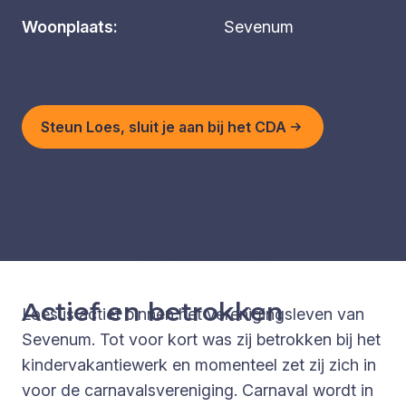
Woonplaats:
Sevenum
Steun Loes, sluit je aan bij het CDA
Actief en betrokken
Loes is actief binnen het verenigingsleven van
Sevenum. Tot voor kort was zij betrokken bij het
kindervakantiewerk en momenteel zet zij zich in
voor de carnavalsvereniging. Carnaval wordt in