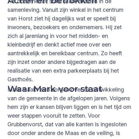
Actief en betrokken
Als ondernemer staat Mark midden in de
samenleving. Vanuit zijn winkel in het centrum
van Horst ziet hij dagelijks wat er speelt bij
inwoners, bezoekers en ondernemers. Hij zet
zich al jarenlang in voor het midden- en
kleinbedrijf en denkt actief mee over een
aantrekkelijk en bereikbaar centrum. Zo heeft
zijn inzet onder andere bijgedragen aan de
realisatie van een extra parkeerplaats bij het
Gasthoês.
Waar Mark voor staat
Mark maakt zich zorgen over de ontwikkeling
van de gemeente in de afgelopen jaren. Volgens
hem zijn er kansen blijven liggen en is het tijd om
weer stappen vooruit te zetten. Voor
Grubbenvorst, dat van alle kanten is ingesloten
door onder andere de Maas en de veiling, is