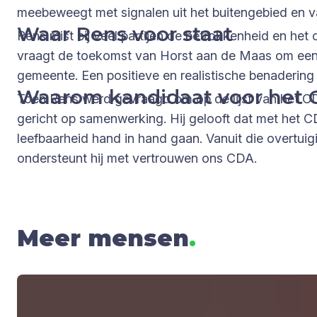
meebeweegt met signalen uit het buitengebied en 
Waar Rens voor staat
Rens mist bij veel partijen de betrokkenheid en he
vraagt de toekomst van Horst aan de Maas om een 
gemeente. Een positieve en realistische benadering
Waarom kandidaat voor het
Toen Rens werd gevraagd om op de lijst van het CDA
gericht op samenwerking. Hij gelooft dat met het 
leefbaarheid hand in hand gaan. Vanuit die overtui
ondersteunt hij met vertrouwen ons CDA.
Meer mensen
.