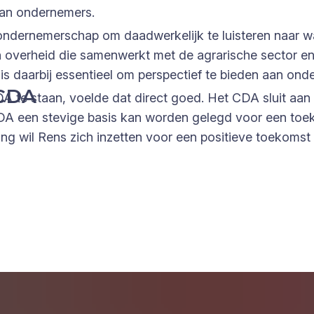
van ondernemers.
t ondernemerschap om daadwerkelijk te luisteren naar w
overheid die samenwerkt met de agrarische sector en 
 is daarbij essentieel om perspectief te bieden aan on
 CDA
 te staan, voelde dat direct goed. Het CDA sluit aan b
CDA een stevige basis kan worden gelegd voor een to
ging wil Rens zich inzetten voor een positieve toekoms