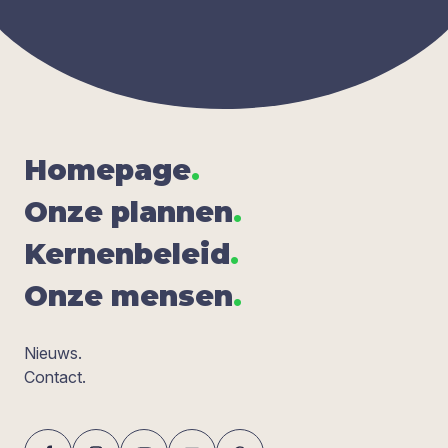
Home­pa­ge
.
Onze plan­nen
.
Ker­nen­be­leid
.
Onze men­sen
.
Nieuws.
Contact.