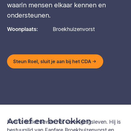
waarin mensen elkaar kennen en
ondersteunen.
Woonplaats:
Broekhuizenvorst
Steun Roel, sluit je aan bij het CDA
Actief en betrokken
Roel is actief binnen het verenigingsleven. Hij is
bestuurslid van Fanfare Broekhuizenvorst en