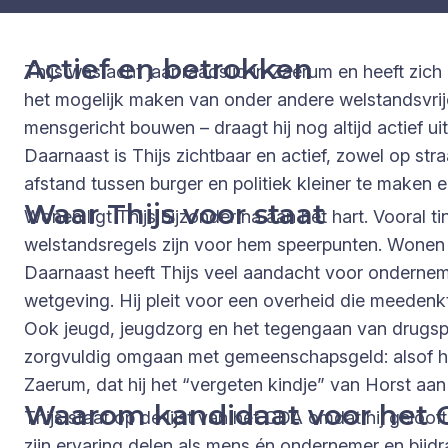
Actief en betrokken
Thijs was acht jaar raadslid in Zaerum en heeft zich 
het mogelijk maken van onder andere welstandsvrij
mensgericht bouwen – draagt hij nog altijd actief u
Daarnaast is Thijs zichtbaar en actief, zowel op st
afstand tussen burger en politiek kleiner te maken 
Waar Thijs voor staat
Wonen ligt Thijs bijzonder na aan het hart. Voora
welstandsregels zijn voor hem speerpunten. Wonen 
Daarnaast heeft Thijs veel aandacht voor onderneme
wetgeving. Hij pleit voor een overheid die meedenk
Ook jeugd, jeugdzorg en het tegengaan van drugsp
zorgvuldig omgaan met gemeenschapsgeld: alsof het
Zaerum, dat hij het “vergeten kindje” van Horst a
Waarom kandidaat voor het
Thijs staat op de lijst van het CDA omdat hij gelo
zijn ervaring delen als mens én ondernemer en bijd