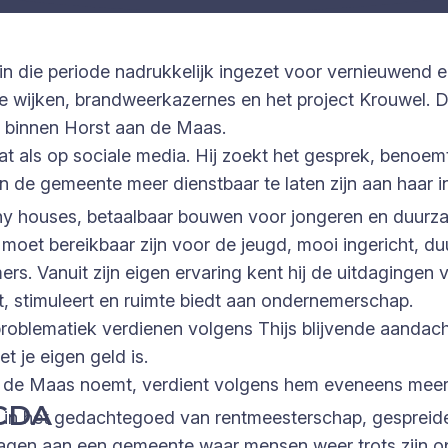
in die periode nadrukkelijk ingezet voor vernieuwend en 
e wijken, brandweerkazernes en het project Krouwel.
it binnen Horst aan de Maas.
raat als op sociale media. Hij zoekt het gesprek, benoe
en de gemeente meer dienstbaar te laten zijn aan haar 
l tiny houses, betaalbaar bouwen voor jongeren en duu
moet bereikbaar zijn voor de jeugd, mooi ingericht, d
rs. Vanuit zijn eigen ervaring kent hij de uitdagingen
t, stimuleert en ruimte biedt aan ondernemerschap.
roblematiek verdienen volgens Thijs blijvende aandac
 je eigen geld is.
an de Maas noemt, verdient volgens hem eveneens mee
 CDA
oft in het gedachtegoed van rentmeesterschap, gespreid
ragen aan een gemeente waar mensen weer trots zijn op