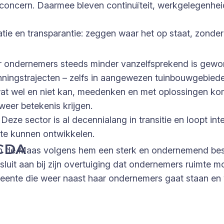
s concern. Daarmee bleven continuïteit, werkgelegenh
tie en transparantie: zeggen waar het op staat, zond
 ondernemers steeds minder vanzelfsprekend is gewo
nningstrajecten – zelfs in aangewezen tuinbouwgebied
at wel en niet kan, meedenken en met oplossingen ko
eer betekenis krijgen.
 Deze sector is al decennialang in transitie en loopt i
 te kunnen ontwikkelen.
 CDA
n de Maas volgens hem een sterk en ondernemend bestu
it aan bij zijn overtuiging dat ondernemers ruimte moe
emeente die weer naast haar ondernemers gaat staan e