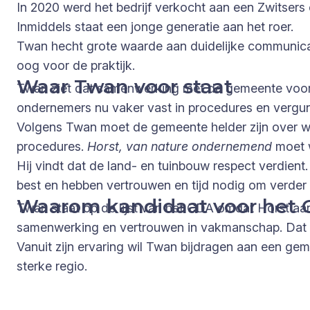
In 2020 werd het bedrijf verkocht aan een Zwitser
Inmiddels staat een jonge generatie aan het roer.
Twan hecht grote waarde aan duidelijke communica
oog voor de praktijk.
Waar Twan voor staat
Twan ziet dat samenwerking met de gemeente voor
ondernemers nu vaker vast in procedures en vergu
Volgens Twan moet de gemeente helder zijn over w
procedures.
Horst, van nature ondernemend
moet w
Hij vindt dat de land- en tuinbouw respect verdient.
best en hebben vertrouwen en tijd nodig om verder
Waarom kandidaat voor het
Twan staat op de lijst van het CDA omdat Horst aa
samenwerking en vertrouwen in vakmanschap. Dat slu
Vanuit zijn ervaring wil Twan bijdragen aan een g
sterke regio.