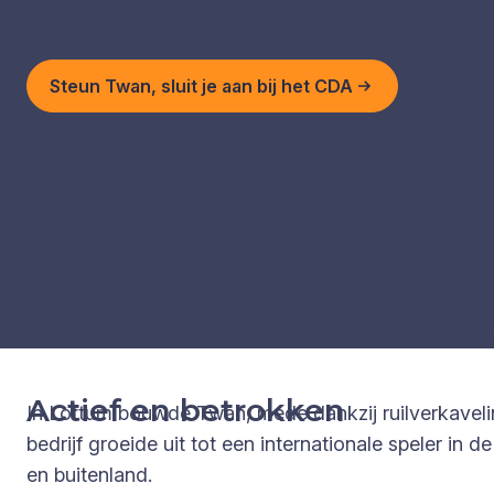
Steun Twan, sluit je aan bij het CDA
Actief en betrokken
In Lottum bouwde Twan, mede dankzij ruilverkave
bedrijf groeide uit tot een internationale speler i
en buitenland.