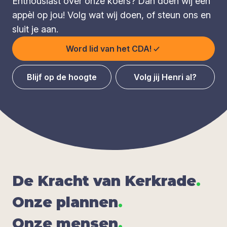
Enthousiast over onze koers? Dan doen wij een
appèl op jou! Volg wat wij doen, of steun ons en
sluit je aan.
Word lid van het CDA!
Blijf op de hoogte
Volg jij Henri al?
De Kracht van Kerk­ra­de
.
Onze plan­nen
.
Onze men­sen
.