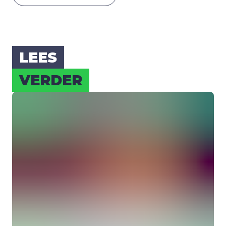
LEES
VER­DER