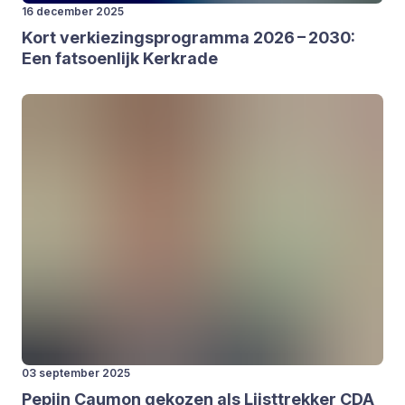
16 december 2025
Kort ver­kie­zings­pro­gram­ma
2026
–
2030
:
Een fat­soen­lijk Kerk­ra­de
03 september 2025
Pepijn Cau­mon geko­zen als Lijst­trek­ker
CDA