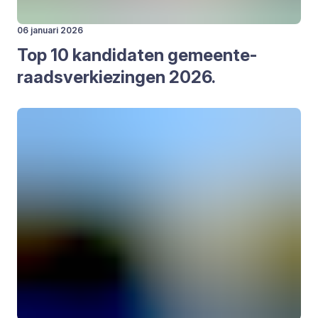
06 januari 2026
Top
10
kan­di­da­ten gemeen­te­
raads­ver­kie­zin­gen
2026
.