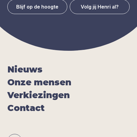
Blijf op de hoogte
Volg jij Henri al?
Nieuws
Onze men­sen
Ver­kie­zin­gen
Con­tact