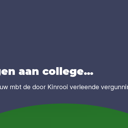
gen aan col­le­ge…
w mbt de door Kinrooi verleende vergunnin