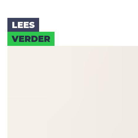
LEES
VER­DER