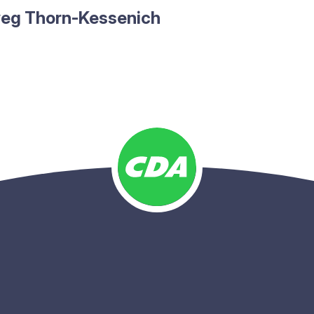
weg Thorn-Kes­se­nich