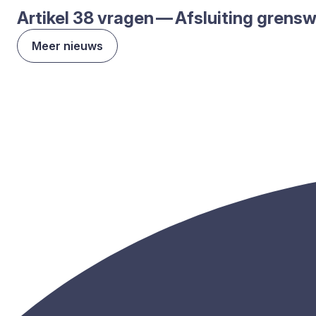
Arti­kel
38
vra­gen — Afslui­ting grens­
Meer nieuws