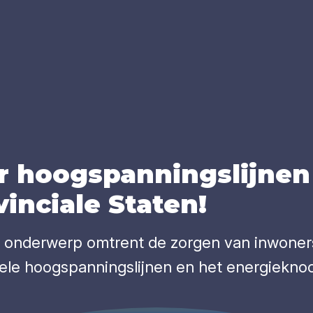
 hoog­span­nings­lij­nen
in­ci­a­le Sta­ten!
 onderwerp omtrent de zorgen van inwoner
ele hoogspanningslijnen en het energiekno