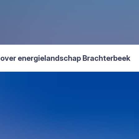
 over ener­gie­land­schap Brach­ter­beek