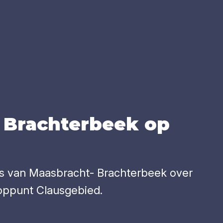
 Brach­ter­beek op
s van Maasbracht- Brachterbeek over
oppunt Clausgebied.