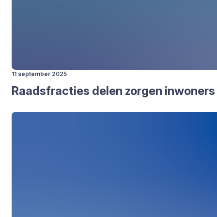
11 september 2025
Raads­frac­ties delen zor­gen inwo­ners