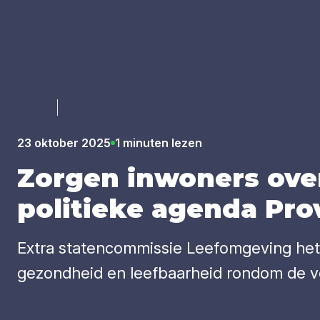
Luister
23 oktober 2025
1 minuten lezen
Zor­gen inwo­ners over
poli­tie­ke agen­da Pro­v
Extra statencommissie Leefomgeving het
gezondheid en leefbaarheid rondom de v