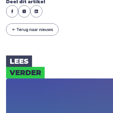
Deel dit artikel
Terug naar nieuws
LEES
VER­DER