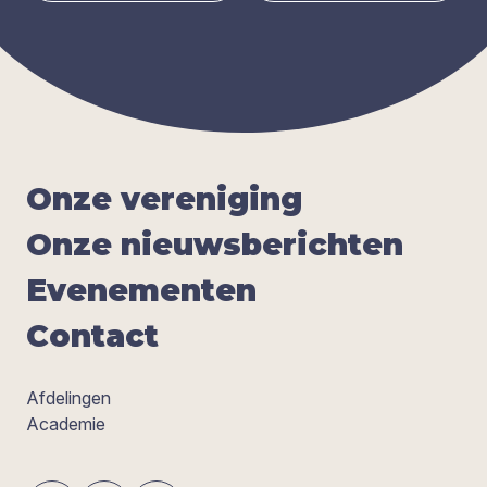
Onze ver­e­ni­ging
Onze nieuws­be­rich­ten
Eve­ne­men­ten
Con­tact
Afdelingen
Academie