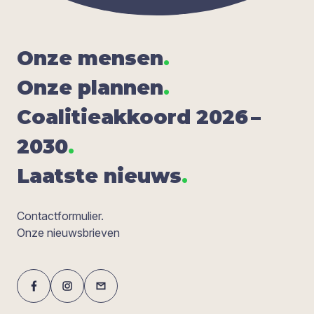
Onze men­sen
.
Onze plan­nen
.
Coa­li­tie­ak­koord
2026
–
2030
.
Laat­ste nieuws
.
Contactformulier.
Onze nieuwsbrieven