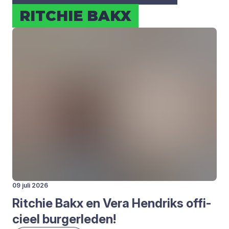
RIT­CHIE BAKX
09 juli 2026
Rit­chie Bakx en Vera Hen­driks offi­
ci­eel bur­ger­le­den!