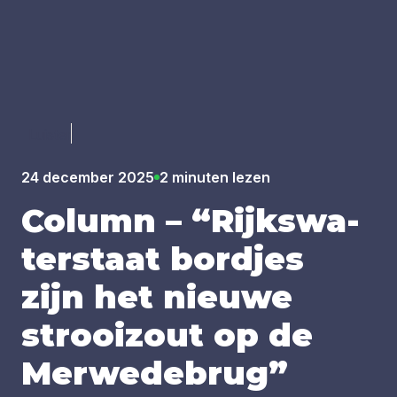
Luister
24 december 2025
2 minuten lezen
Column –
“
Rijks­wa­
ter­staat bord­jes
zijn het nieu­we
strooi­zout op de
Mer­we­de­brug”