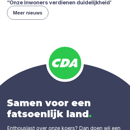
“
Onze inwo­ners ver­die­nen dui­de­lijk­heid’
Meer nieuws
Samen voor een
fatsoenlijk land
.
Enthousiast over onze koers? Dan doen wij een