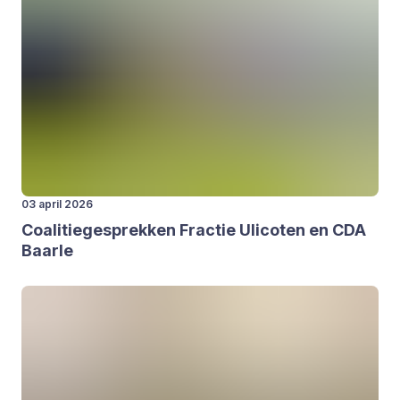
03 april 2026
Coa­li­tie­ge­sprek­ken Frac­tie Uli­co­ten en
CDA
Baar­le