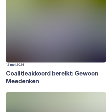
12 mei 2026
Coa­li­tie­ak­koord bereikt: Gewoon
Mee­den­ken