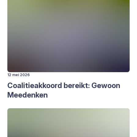
12 mei 2026
Coa­li­tie­ak­koord bereikt: Gewoon
Mee­den­ken