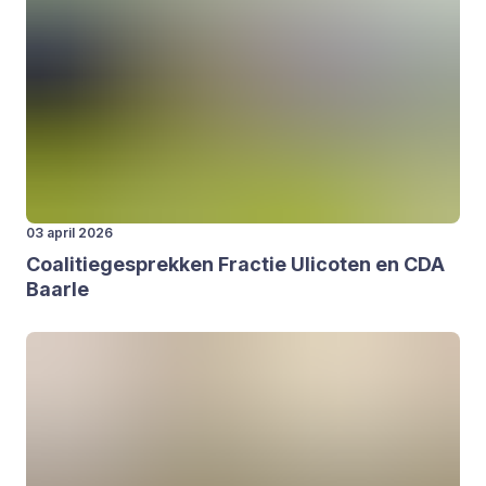
03 april 2026
Coa­li­tie­ge­sprek­ken Frac­tie Uli­co­ten en
CDA
Baar­le