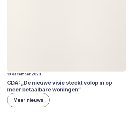
19 december 2023
CDA
:
„
De nieu­we visie steekt vol­op in op
meer betaal­ba­re wonin­gen”
Meer nieuws