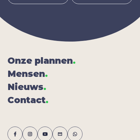
Onze plan­nen
.
Men­sen
.
Nieuws
.
Con­tact
.