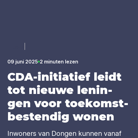
Luister
09 juni 2025
2 minuten lezen
CDA-ini­ti­a­tief leidt
tot nieu­we lenin­
gen voor toe­komst­
be­sten­dig wonen
Inwoners van Dongen kunnen vanaf