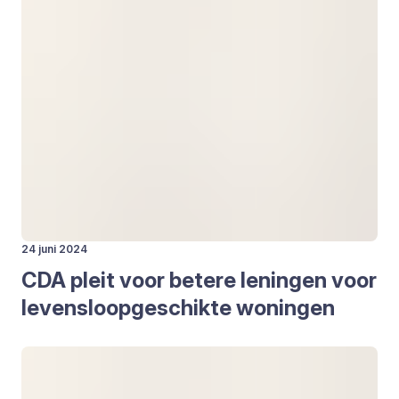
24 juni 2024
CDA
pleit voor bete­re lenin­gen voor
levens­loop­ge­schik­te wonin­gen