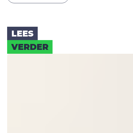
LEES
VER­DER