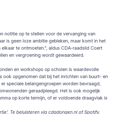
notitie op te stellen voor de vervanging van
aar is geen loze ambitie gebleken, maar komt in het
 en elkaar te ontmoeten.”, aldus CDA-raadslid Coert
ellen en vergroening wordt gewaardeerd.
vonden en workshops op scholen is waardevolle
n is ook opgenomen dat bij het inrichten van buurt- en
n er speciale belangengroepen worden bevraagd,
ct omwonenden geraadpleegd. Het is ook mogelijk
amma op korte termijn, of er voldoende draagvlak is
’. Te beluisteren via cdadongen.nl of Spotify.